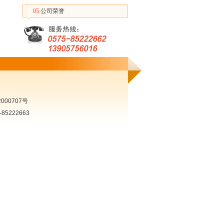
05.
公司荣誉
000707号
5222663